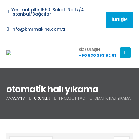
Yenimahalle 1590. Sokak No:17/A
İstanbul/Bağcılar
İLETİŞİM
info@kmrmakine.com.tr
BİZE ULAŞIN
+90 530 353 52 61
otomatik halı yıkama
ANASAYFA
ÜRÜNLER
PRODUCT TAG -
OTOMATIK HALI YIKAMA