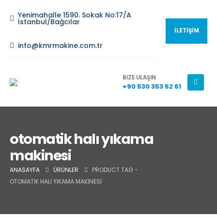
Yenimahalle 1590. Sokak No:17/A
İstanbul/Bağcılar
İLETİŞİM
info@kmrmakine.com.tr
BİZE ULAŞIN
+90 530 353 52 61
otomatik halı yıkama
makinesi
ANASAYFA
ÜRÜNLER
PRODUCT TAG -
OTOMATIK HALI YIKAMA MAKINESI