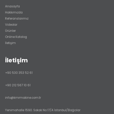
Anasayfa
Hakkımızda
Referanslarımız
Videolar
Ürünler
Online Katalog
İletişim
İletişim
+90 530 353 52 61
+90 212 567 10 61
info@kmrmakine.com.tr
Yenimahalle 1590. Sokak No:17/A İstanbul/Bağcılar