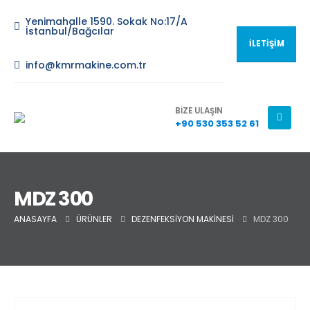
Yenimahalle 1590. Sokak No:17/A
İstanbul/Bağcılar
İLETİŞİM
info@kmrmakine.com.tr
BİZE ULAŞIN
+90 530 353 52 61
MDZ 300
ANASAYFA
ÜRÜNLER
DEZENFEKSİYON MAKİNESİ
MDZ 300